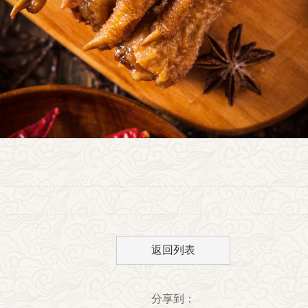
返回列表
分享到：