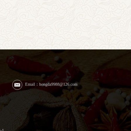
Email：hongda9988@126.com
-1