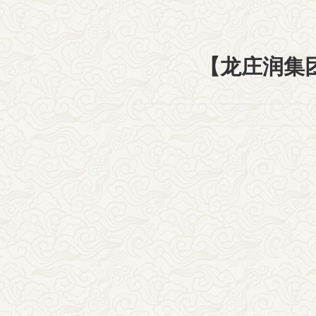
【龙庄润集